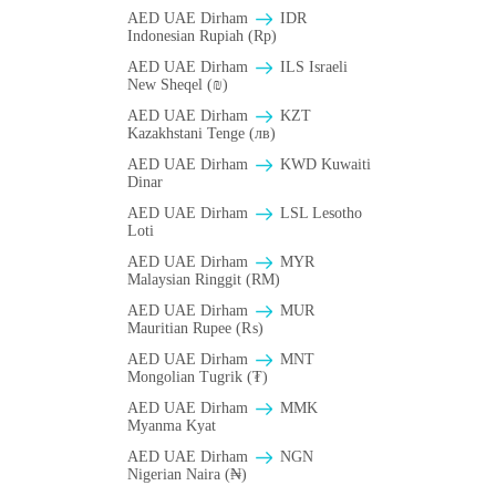
AED UAE Dirham
IDR
Indonesian Rupiah (Rp)
AED UAE Dirham
ILS Israeli
New Sheqel (₪)
AED UAE Dirham
KZT
Kazakhstani Tenge (лв)
AED UAE Dirham
KWD Kuwaiti
Dinar
AED UAE Dirham
LSL Lesotho
Loti
AED UAE Dirham
MYR
Malaysian Ringgit (RM)
AED UAE Dirham
MUR
Mauritian Rupee (₨)
AED UAE Dirham
MNT
Mongolian Tugrik (₮)
AED UAE Dirham
MMK
Myanma Kyat
AED UAE Dirham
NGN
Nigerian Naira (₦)