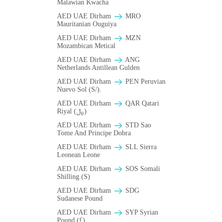
Malawian Kwacha
AED UAE Dirham
MRO
Mauritanian Ouguiya
AED UAE Dirham
MZN
Mozambican Metical
AED UAE Dirham
ANG
Netherlands Antillean Gulden
AED UAE Dirham
PEN Peruvian
Nuevo Sol (S/).
AED UAE Dirham
QAR Qatari
Riyal (﷼)
AED UAE Dirham
STD Sao
Tome And Principe Dobra
AED UAE Dirham
SLL Sierra
Leonean Leone
AED UAE Dirham
SOS Somali
Shilling (S)
AED UAE Dirham
SDG
Sudanese Pound
AED UAE Dirham
SYP Syrian
Pound (£)