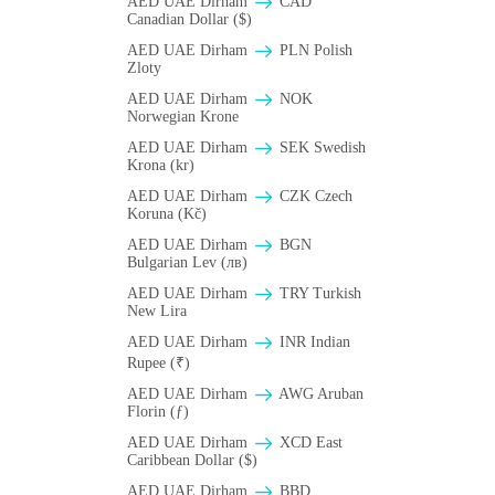
AED UAE Dirham
CAD
Canadian Dollar ($)
AED UAE Dirham
PLN Polish
Zloty
AED UAE Dirham
NOK
Norwegian Krone
AED UAE Dirham
SEK Swedish
Krona (kr)
AED UAE Dirham
CZK Czech
Koruna (Kč)
AED UAE Dirham
BGN
Bulgarian Lev (лв)
AED UAE Dirham
TRY Turkish
New Lira
AED UAE Dirham
INR Indian
Rupee (₹)
AED UAE Dirham
AWG Aruban
Florin (ƒ)
AED UAE Dirham
XCD East
Caribbean Dollar ($)
AED UAE Dirham
BBD