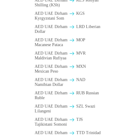
AED UAE Dirham
KES Kenyan
Shilling (KSh)
AED UAE Dirham
KGS
Kyrgyzstani Som
AED UAE Dirham
LRD Liberian
Dollar
AED UAE Dirham
MOP
Macanese Pataca
AED UAE Dirham
MVR
Maldivian Rufiyaa
AED UAE Dirham
MXN
Mexican Peso
AED UAE Dirham
NAD
Namibian Dollar
AED UAE Dirham
RUB Russian
Ruble
AED UAE Dirham
SZL Swazi
Lilangeni
AED UAE Dirham
TJS
Tajikistani Somoni
AED UAE Dirham
TTD Trinidad