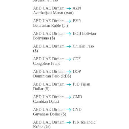
Argentine Peso
AED UAE Dirham
AZN
Azerbaijani Manat (ман)
AED UAE Dirham
BYR
Belarusian Ruble (p.)
AED UAE Dirham
BOB Bolivian
Boliviano ($)
AED UAE Dirham
Chilean Peso
($)
AED UAE Dirham
CDF
Congolese Franc
AED UAE Dirham
DOP
Dominican Peso (RD$)
AED UAE Dirham
FJD Fijian
Dollar ($)
AED UAE Dirham
GMD
Gambian Dalasi
AED UAE Dirham
GYD
Guyanese Dollar ($)
AED UAE Dirham
ISK Icelandic
Króna (kr)