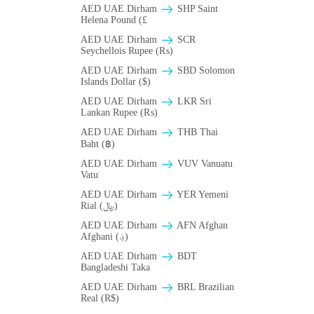
AED UAE Dirham
SHP Saint
Helena Pound (£
AED UAE Dirham
SCR
Seychellois Rupee (₨)
AED UAE Dirham
SBD Solomon
Islands Dollar ($)
AED UAE Dirham
LKR Sri
Lankan Rupee (₨)
AED UAE Dirham
THB Thai
Baht (฿)
AED UAE Dirham
VUV Vanuatu
Vatu
AED UAE Dirham
YER Yemeni
Rial (﷼)
AED UAE Dirham
AFN Afghan
Afghani (؋)
AED UAE Dirham
BDT
Bangladeshi Taka
AED UAE Dirham
BRL Brazilian
Real (R$)