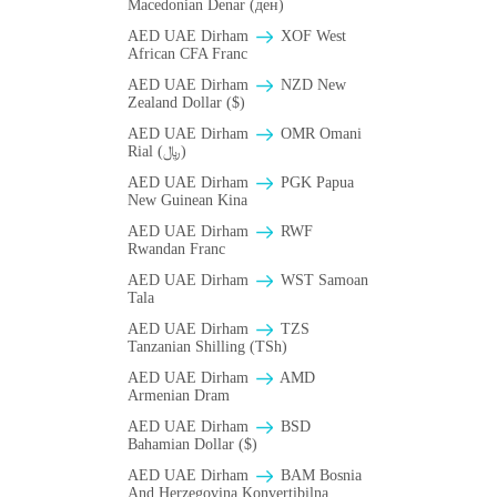
Macedonian Denar (ден)
AED UAE Dirham
XOF West
African CFA Franc
AED UAE Dirham
NZD New
Zealand Dollar ($)
AED UAE Dirham
OMR Omani
Rial (﷼)
AED UAE Dirham
PGK Papua
New Guinean Kina
AED UAE Dirham
RWF
Rwandan Franc
AED UAE Dirham
WST Samoan
Tala
AED UAE Dirham
TZS
Tanzanian Shilling (TSh)
AED UAE Dirham
AMD
Armenian Dram
AED UAE Dirham
BSD
Bahamian Dollar ($)
AED UAE Dirham
BAM Bosnia
And Herzegovina Konvertibilna