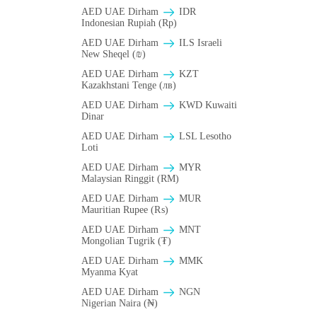
AED UAE Dirham
IDR
Indonesian Rupiah (Rp)
AED UAE Dirham
ILS Israeli
New Sheqel (₪)
AED UAE Dirham
KZT
Kazakhstani Tenge (лв)
AED UAE Dirham
KWD Kuwaiti
Dinar
AED UAE Dirham
LSL Lesotho
Loti
AED UAE Dirham
MYR
Malaysian Ringgit (RM)
AED UAE Dirham
MUR
Mauritian Rupee (₨)
AED UAE Dirham
MNT
Mongolian Tugrik (₮)
AED UAE Dirham
MMK
Myanma Kyat
AED UAE Dirham
NGN
Nigerian Naira (₦)