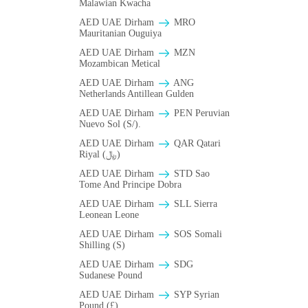
Malawian Kwacha
AED UAE Dirham
MRO
Mauritanian Ouguiya
AED UAE Dirham
MZN
Mozambican Metical
AED UAE Dirham
ANG
Netherlands Antillean Gulden
AED UAE Dirham
PEN Peruvian
Nuevo Sol (S/).
AED UAE Dirham
QAR Qatari
Riyal (﷼)
AED UAE Dirham
STD Sao
Tome And Principe Dobra
AED UAE Dirham
SLL Sierra
Leonean Leone
AED UAE Dirham
SOS Somali
Shilling (S)
AED UAE Dirham
SDG
Sudanese Pound
AED UAE Dirham
SYP Syrian
Pound (£)