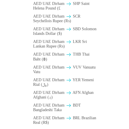
AED UAE Dirham
SHP Saint
Helena Pound (£
AED UAE Dirham
SCR
Seychellois Rupee (₨)
AED UAE Dirham
SBD Solomon
Islands Dollar ($)
AED UAE Dirham
LKR Sri
Lankan Rupee (₨)
AED UAE Dirham
THB Thai
Baht (฿)
AED UAE Dirham
VUV Vanuatu
Vatu
AED UAE Dirham
YER Yemeni
Rial (﷼)
AED UAE Dirham
AFN Afghan
Afghani (؋)
AED UAE Dirham
BDT
Bangladeshi Taka
AED UAE Dirham
BRL Brazilian
Real (R$)