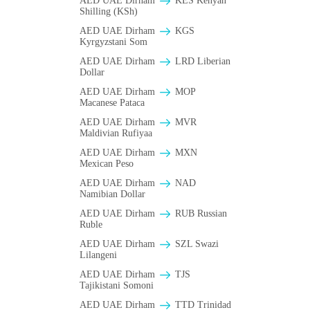
AED UAE Dirham
KES Kenyan
Shilling (KSh)
AED UAE Dirham
KGS
Kyrgyzstani Som
AED UAE Dirham
LRD Liberian
Dollar
AED UAE Dirham
MOP
Macanese Pataca
AED UAE Dirham
MVR
Maldivian Rufiyaa
AED UAE Dirham
MXN
Mexican Peso
AED UAE Dirham
NAD
Namibian Dollar
AED UAE Dirham
RUB Russian
Ruble
AED UAE Dirham
SZL Swazi
Lilangeni
AED UAE Dirham
TJS
Tajikistani Somoni
AED UAE Dirham
TTD Trinidad