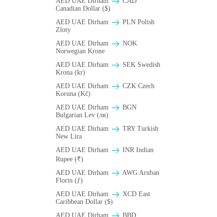
AED UAE Dirham
CAD
Canadian Dollar ($)
AED UAE Dirham
PLN Polish
Zloty
AED UAE Dirham
NOK
Norwegian Krone
AED UAE Dirham
SEK Swedish
Krona (kr)
AED UAE Dirham
CZK Czech
Koruna (Kč)
AED UAE Dirham
BGN
Bulgarian Lev (лв)
AED UAE Dirham
TRY Turkish
New Lira
AED UAE Dirham
INR Indian
Rupee (₹)
AED UAE Dirham
AWG Aruban
Florin (ƒ)
AED UAE Dirham
XCD East
Caribbean Dollar ($)
AED UAE Dirham
BBD