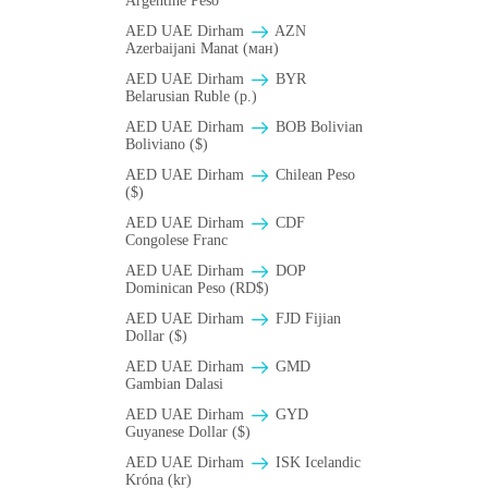
Argentine Peso
AED UAE Dirham
AZN
Azerbaijani Manat (ман)
AED UAE Dirham
BYR
Belarusian Ruble (p.)
AED UAE Dirham
BOB Bolivian
Boliviano ($)
AED UAE Dirham
Chilean Peso
($)
AED UAE Dirham
CDF
Congolese Franc
AED UAE Dirham
DOP
Dominican Peso (RD$)
AED UAE Dirham
FJD Fijian
Dollar ($)
AED UAE Dirham
GMD
Gambian Dalasi
AED UAE Dirham
GYD
Guyanese Dollar ($)
AED UAE Dirham
ISK Icelandic
Króna (kr)