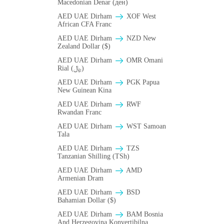
Macedonian Denar (ден)
AED UAE Dirham
XOF West
African CFA Franc
AED UAE Dirham
NZD New
Zealand Dollar ($)
AED UAE Dirham
OMR Omani
Rial (﷼)
AED UAE Dirham
PGK Papua
New Guinean Kina
AED UAE Dirham
RWF
Rwandan Franc
AED UAE Dirham
WST Samoan
Tala
AED UAE Dirham
TZS
Tanzanian Shilling (TSh)
AED UAE Dirham
AMD
Armenian Dram
AED UAE Dirham
BSD
Bahamian Dollar ($)
AED UAE Dirham
BAM Bosnia
And Herzegovina Konvertibilna