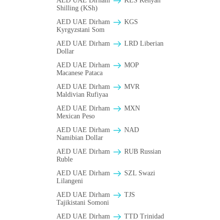
AED UAE Dirham
KES Kenyan
Shilling (KSh)
AED UAE Dirham
KGS
Kyrgyzstani Som
AED UAE Dirham
LRD Liberian
Dollar
AED UAE Dirham
MOP
Macanese Pataca
AED UAE Dirham
MVR
Maldivian Rufiyaa
AED UAE Dirham
MXN
Mexican Peso
AED UAE Dirham
NAD
Namibian Dollar
AED UAE Dirham
RUB Russian
Ruble
AED UAE Dirham
SZL Swazi
Lilangeni
AED UAE Dirham
TJS
Tajikistani Somoni
AED UAE Dirham
TTD Trinidad