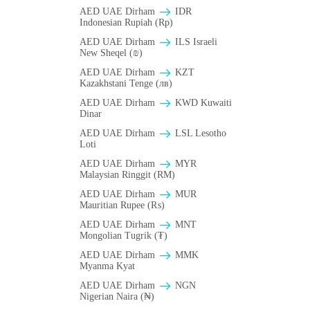
AED UAE Dirham
IDR
Indonesian Rupiah (Rp)
AED UAE Dirham
ILS Israeli
New Sheqel (₪)
AED UAE Dirham
KZT
Kazakhstani Tenge (лв)
AED UAE Dirham
KWD Kuwaiti
Dinar
AED UAE Dirham
LSL Lesotho
Loti
AED UAE Dirham
MYR
Malaysian Ringgit (RM)
AED UAE Dirham
MUR
Mauritian Rupee (₨)
AED UAE Dirham
MNT
Mongolian Tugrik (₮)
AED UAE Dirham
MMK
Myanma Kyat
AED UAE Dirham
NGN
Nigerian Naira (₦)