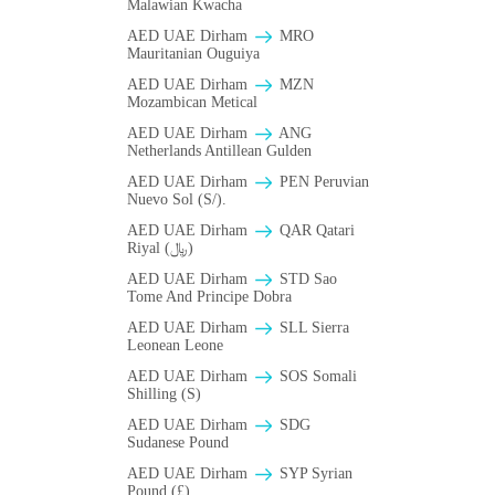
Malawian Kwacha
AED UAE Dirham
MRO
Mauritanian Ouguiya
AED UAE Dirham
MZN
Mozambican Metical
AED UAE Dirham
ANG
Netherlands Antillean Gulden
AED UAE Dirham
PEN Peruvian
Nuevo Sol (S/).
AED UAE Dirham
QAR Qatari
Riyal (﷼)
AED UAE Dirham
STD Sao
Tome And Principe Dobra
AED UAE Dirham
SLL Sierra
Leonean Leone
AED UAE Dirham
SOS Somali
Shilling (S)
AED UAE Dirham
SDG
Sudanese Pound
AED UAE Dirham
SYP Syrian
Pound (£)