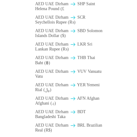
AED UAE Dirham
SHP Saint
Helena Pound (£
AED UAE Dirham
SCR
Seychellois Rupee (₨)
AED UAE Dirham
SBD Solomon
Islands Dollar ($)
AED UAE Dirham
LKR Sri
Lankan Rupee (₨)
AED UAE Dirham
THB Thai
Baht (฿)
AED UAE Dirham
VUV Vanuatu
Vatu
AED UAE Dirham
YER Yemeni
Rial (﷼)
AED UAE Dirham
AFN Afghan
Afghani (؋)
AED UAE Dirham
BDT
Bangladeshi Taka
AED UAE Dirham
BRL Brazilian
Real (R$)