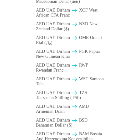
Macedonian Denar (ден)
AED UAE Dirham
XOF West
African CFA Franc
AED UAE Dirham
NZD New
Zealand Dollar ($)
AED UAE Dirham
OMR Omani
Rial (﷼)
AED UAE Dirham
PGK Papua
New Guinean Kina
AED UAE Dirham
RWF
Rwandan Franc
AED UAE Dirham
WST Samoan
Tala
AED UAE Dirham
TZS
Tanzanian Shilling (TSh)
AED UAE Dirham
AMD
Armenian Dram
AED UAE Dirham
BSD
Bahamian Dollar ($)
AED UAE Dirham
BAM Bosnia
And Herzegovina Konvertibilna