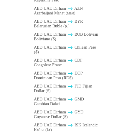
Argentine Peso
AED UAE Dirham
AZN
Azerbaijani Manat (ман)
AED UAE Dirham
BYR
Belarusian Ruble (p.)
AED UAE Dirham
BOB Bolivian
Boliviano ($)
AED UAE Dirham
Chilean Peso
($)
AED UAE Dirham
CDF
Congolese Franc
AED UAE Dirham
DOP
Dominican Peso (RD$)
AED UAE Dirham
FJD Fijian
Dollar ($)
AED UAE Dirham
GMD
Gambian Dalasi
AED UAE Dirham
GYD
Guyanese Dollar ($)
AED UAE Dirham
ISK Icelandic
Króna (kr)