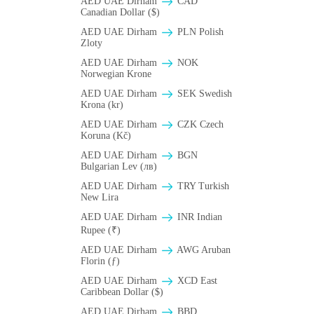
AED UAE Dirham
CAD
Canadian Dollar ($)
AED UAE Dirham
PLN Polish
Zloty
AED UAE Dirham
NOK
Norwegian Krone
AED UAE Dirham
SEK Swedish
Krona (kr)
AED UAE Dirham
CZK Czech
Koruna (Kč)
AED UAE Dirham
BGN
Bulgarian Lev (лв)
AED UAE Dirham
TRY Turkish
New Lira
AED UAE Dirham
INR Indian
Rupee (₹)
AED UAE Dirham
AWG Aruban
Florin (ƒ)
AED UAE Dirham
XCD East
Caribbean Dollar ($)
AED UAE Dirham
BBD