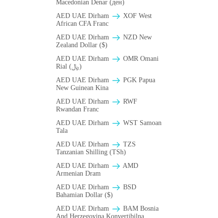
Macedonian Denar (ден)
AED UAE Dirham
XOF West
African CFA Franc
AED UAE Dirham
NZD New
Zealand Dollar ($)
AED UAE Dirham
OMR Omani
Rial (﷼)
AED UAE Dirham
PGK Papua
New Guinean Kina
AED UAE Dirham
RWF
Rwandan Franc
AED UAE Dirham
WST Samoan
Tala
AED UAE Dirham
TZS
Tanzanian Shilling (TSh)
AED UAE Dirham
AMD
Armenian Dram
AED UAE Dirham
BSD
Bahamian Dollar ($)
AED UAE Dirham
BAM Bosnia
And Herzegovina Konvertibilna