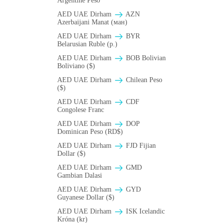
Argentine Peso
AED UAE Dirham
AZN
Azerbaijani Manat (ман)
AED UAE Dirham
BYR
Belarusian Ruble (p.)
AED UAE Dirham
BOB Bolivian
Boliviano ($)
AED UAE Dirham
Chilean Peso
($)
AED UAE Dirham
CDF
Congolese Franc
AED UAE Dirham
DOP
Dominican Peso (RD$)
AED UAE Dirham
FJD Fijian
Dollar ($)
AED UAE Dirham
GMD
Gambian Dalasi
AED UAE Dirham
GYD
Guyanese Dollar ($)
AED UAE Dirham
ISK Icelandic
Króna (kr)