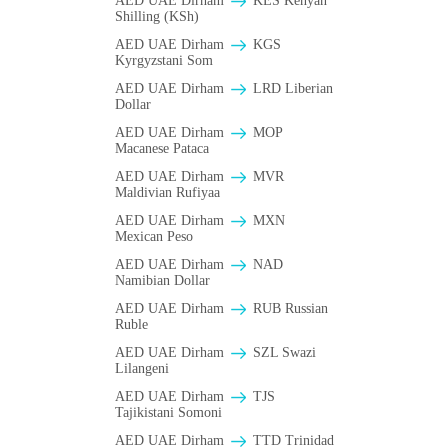
AED UAE Dirham
KES Kenyan
Shilling (KSh)
AED UAE Dirham
KGS
Kyrgyzstani Som
AED UAE Dirham
LRD Liberian
Dollar
AED UAE Dirham
MOP
Macanese Pataca
AED UAE Dirham
MVR
Maldivian Rufiyaa
AED UAE Dirham
MXN
Mexican Peso
AED UAE Dirham
NAD
Namibian Dollar
AED UAE Dirham
RUB Russian
Ruble
AED UAE Dirham
SZL Swazi
Lilangeni
AED UAE Dirham
TJS
Tajikistani Somoni
AED UAE Dirham
TTD Trinidad