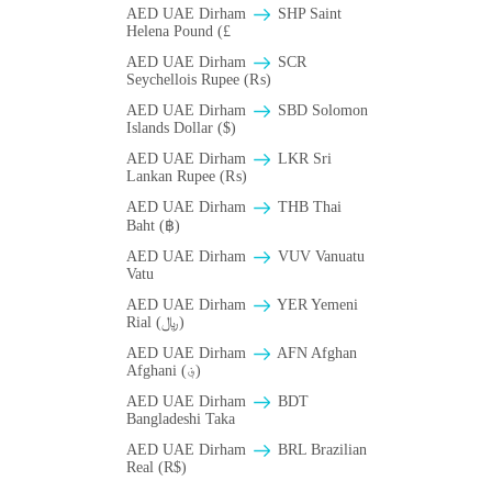
AED UAE Dirham
SHP Saint
Helena Pound (£
AED UAE Dirham
SCR
Seychellois Rupee (₨)
AED UAE Dirham
SBD Solomon
Islands Dollar ($)
AED UAE Dirham
LKR Sri
Lankan Rupee (₨)
AED UAE Dirham
THB Thai
Baht (฿)
AED UAE Dirham
VUV Vanuatu
Vatu
AED UAE Dirham
YER Yemeni
Rial (﷼)
AED UAE Dirham
AFN Afghan
Afghani (؋)
AED UAE Dirham
BDT
Bangladeshi Taka
AED UAE Dirham
BRL Brazilian
Real (R$)