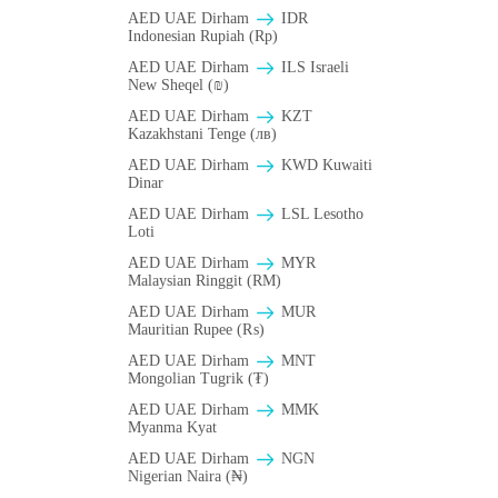
AED UAE Dirham
IDR
Indonesian Rupiah (Rp)
AED UAE Dirham
ILS Israeli
New Sheqel (₪)
AED UAE Dirham
KZT
Kazakhstani Tenge (лв)
AED UAE Dirham
KWD Kuwaiti
Dinar
AED UAE Dirham
LSL Lesotho
Loti
AED UAE Dirham
MYR
Malaysian Ringgit (RM)
AED UAE Dirham
MUR
Mauritian Rupee (₨)
AED UAE Dirham
MNT
Mongolian Tugrik (₮)
AED UAE Dirham
MMK
Myanma Kyat
AED UAE Dirham
NGN
Nigerian Naira (₦)