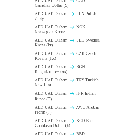
AED UAE Dirham
CAD
Canadian Dollar ($)
AED UAE Dirham
PLN Polish
Zloty
AED UAE Dirham
NOK
Norwegian Krone
AED UAE Dirham
SEK Swedish
Krona (kr)
AED UAE Dirham
CZK Czech
Koruna (Kč)
AED UAE Dirham
BGN
Bulgarian Lev (лв)
AED UAE Dirham
TRY Turkish
New Lira
AED UAE Dirham
INR Indian
Rupee (₹)
AED UAE Dirham
AWG Aruban
Florin (ƒ)
AED UAE Dirham
XCD East
Caribbean Dollar ($)
AED UAE Dirham
BBD