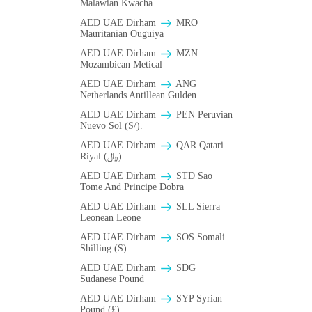
Malawian Kwacha
AED UAE Dirham
MRO
Mauritanian Ouguiya
AED UAE Dirham
MZN
Mozambican Metical
AED UAE Dirham
ANG
Netherlands Antillean Gulden
AED UAE Dirham
PEN Peruvian
Nuevo Sol (S/).
AED UAE Dirham
QAR Qatari
Riyal (﷼)
AED UAE Dirham
STD Sao
Tome And Principe Dobra
AED UAE Dirham
SLL Sierra
Leonean Leone
AED UAE Dirham
SOS Somali
Shilling (S)
AED UAE Dirham
SDG
Sudanese Pound
AED UAE Dirham
SYP Syrian
Pound (£)