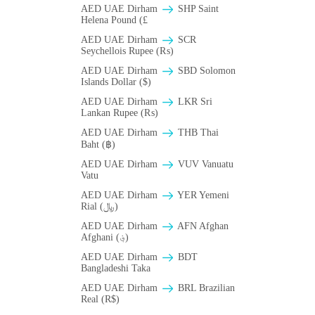
AED UAE Dirham
SHP Saint
Helena Pound (£
AED UAE Dirham
SCR
Seychellois Rupee (₨)
AED UAE Dirham
SBD Solomon
Islands Dollar ($)
AED UAE Dirham
LKR Sri
Lankan Rupee (₨)
AED UAE Dirham
THB Thai
Baht (฿)
AED UAE Dirham
VUV Vanuatu
Vatu
AED UAE Dirham
YER Yemeni
Rial (﷼)
AED UAE Dirham
AFN Afghan
Afghani (؋)
AED UAE Dirham
BDT
Bangladeshi Taka
AED UAE Dirham
BRL Brazilian
Real (R$)