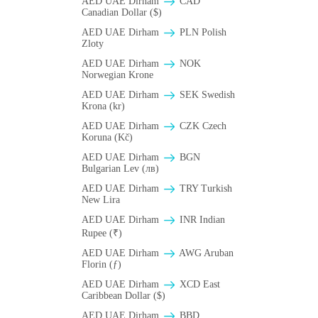
AED UAE Dirham
CAD
Canadian Dollar ($)
AED UAE Dirham
PLN Polish
Zloty
AED UAE Dirham
NOK
Norwegian Krone
AED UAE Dirham
SEK Swedish
Krona (kr)
AED UAE Dirham
CZK Czech
Koruna (Kč)
AED UAE Dirham
BGN
Bulgarian Lev (лв)
AED UAE Dirham
TRY Turkish
New Lira
AED UAE Dirham
INR Indian
Rupee (₹)
AED UAE Dirham
AWG Aruban
Florin (ƒ)
AED UAE Dirham
XCD East
Caribbean Dollar ($)
AED UAE Dirham
BBD