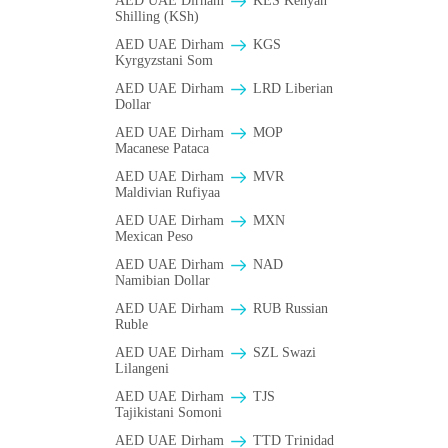
AED UAE Dirham
KES Kenyan
Shilling (KSh)
AED UAE Dirham
KGS
Kyrgyzstani Som
AED UAE Dirham
LRD Liberian
Dollar
AED UAE Dirham
MOP
Macanese Pataca
AED UAE Dirham
MVR
Maldivian Rufiyaa
AED UAE Dirham
MXN
Mexican Peso
AED UAE Dirham
NAD
Namibian Dollar
AED UAE Dirham
RUB Russian
Ruble
AED UAE Dirham
SZL Swazi
Lilangeni
AED UAE Dirham
TJS
Tajikistani Somoni
AED UAE Dirham
TTD Trinidad