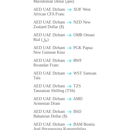
Macedonian Denar (ден)
AED UAE Dirham
XOF West
African CFA Franc
AED UAE Dirham
NZD New
Zealand Dollar ($)
AED UAE Dirham
OMR Omani
Rial (﷼)
AED UAE Dirham
PGK Papua
New Guinean Kina
AED UAE Dirham
RWF
Rwandan Franc
AED UAE Dirham
WST Samoan
Tala
AED UAE Dirham
TZS
Tanzanian Shilling (TSh)
AED UAE Dirham
AMD
Armenian Dram
AED UAE Dirham
BSD
Bahamian Dollar ($)
AED UAE Dirham
BAM Bosnia
And Herzegovina Konvertibilna