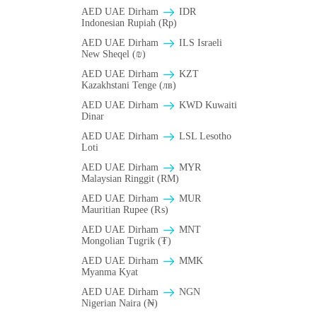
AED UAE Dirham
IDR
Indonesian Rupiah (Rp)
AED UAE Dirham
ILS Israeli
New Sheqel (₪)
AED UAE Dirham
KZT
Kazakhstani Tenge (лв)
AED UAE Dirham
KWD Kuwaiti
Dinar
AED UAE Dirham
LSL Lesotho
Loti
AED UAE Dirham
MYR
Malaysian Ringgit (RM)
AED UAE Dirham
MUR
Mauritian Rupee (₨)
AED UAE Dirham
MNT
Mongolian Tugrik (₮)
AED UAE Dirham
MMK
Myanma Kyat
AED UAE Dirham
NGN
Nigerian Naira (₦)