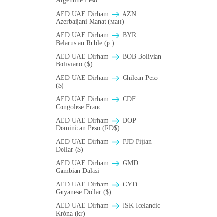
Argentine Peso
AED UAE Dirham
AZN
Azerbaijani Manat (ман)
AED UAE Dirham
BYR
Belarusian Ruble (p.)
AED UAE Dirham
BOB Bolivian
Boliviano ($)
AED UAE Dirham
Chilean Peso
($)
AED UAE Dirham
CDF
Congolese Franc
AED UAE Dirham
DOP
Dominican Peso (RD$)
AED UAE Dirham
FJD Fijian
Dollar ($)
AED UAE Dirham
GMD
Gambian Dalasi
AED UAE Dirham
GYD
Guyanese Dollar ($)
AED UAE Dirham
ISK Icelandic
Króna (kr)