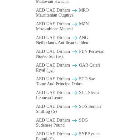
Malawian Kwacha
AED UAE Dirham
MRO
Mauritanian Ouguiya
AED UAE Dirham
MZN
Mozambican Metical
AED UAE Dirham
ANG
Netherlands Antillean Gulden
AED UAE Dirham
PEN Peruvian
Nuevo Sol (S/).
AED UAE Dirham
QAR Qatari
Riyal (﷼)
AED UAE Dirham
STD Sao
Tome And Principe Dobra
AED UAE Dirham
SLL Sierra
Leonean Leone
AED UAE Dirham
SOS Somali
Shilling (S)
AED UAE Dirham
SDG
Sudanese Pound
AED UAE Dirham
SYP Syrian
Pound (£)