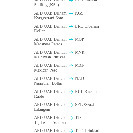
AED UAE Dirham
KES Kenyan
Shilling (KSh)
AED UAE Dirham
KGS
Kyrgyzstani Som
AED UAE Dirham
LRD Liberian
Dollar
AED UAE Dirham
MOP
Macanese Pataca
AED UAE Dirham
MVR
Maldivian Rufiyaa
AED UAE Dirham
MXN
Mexican Peso
AED UAE Dirham
NAD
Namibian Dollar
AED UAE Dirham
RUB Russian
Ruble
AED UAE Dirham
SZL Swazi
Lilangeni
AED UAE Dirham
TJS
Tajikistani Somoni
AED UAE Dirham
TTD Trinidad