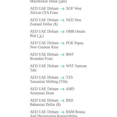
Macedonian Denar (ден)
AED UAE Dirham
XOF West
African CFA Franc
AED UAE Dirham
NZD New
Zealand Dollar ($)
AED UAE Dirham
OMR Omani
Rial (﷼)
AED UAE Dirham
PGK Papua
New Guinean Kina
AED UAE Dirham
RWF
Rwandan Franc
AED UAE Dirham
WST Samoan
Tala
AED UAE Dirham
TZS
Tanzanian Shilling (TSh)
AED UAE Dirham
AMD
Armenian Dram
AED UAE Dirham
BSD
Bahamian Dollar ($)
AED UAE Dirham
BAM Bosnia
And Herzegovina Konvertibilna