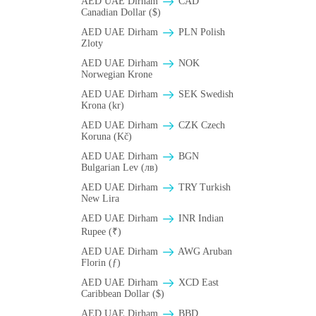
AED UAE Dirham
CAD
Canadian Dollar ($)
AED UAE Dirham
PLN Polish
Zloty
AED UAE Dirham
NOK
Norwegian Krone
AED UAE Dirham
SEK Swedish
Krona (kr)
AED UAE Dirham
CZK Czech
Koruna (Kč)
AED UAE Dirham
BGN
Bulgarian Lev (лв)
AED UAE Dirham
TRY Turkish
New Lira
AED UAE Dirham
INR Indian
Rupee (₹)
AED UAE Dirham
AWG Aruban
Florin (ƒ)
AED UAE Dirham
XCD East
Caribbean Dollar ($)
AED UAE Dirham
BBD