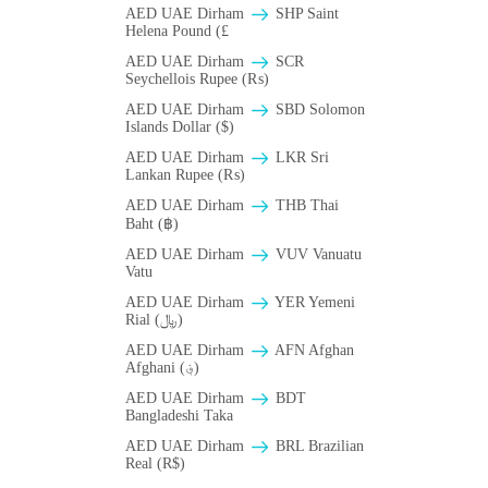
AED UAE Dirham
SHP Saint
Helena Pound (£
AED UAE Dirham
SCR
Seychellois Rupee (₨)
AED UAE Dirham
SBD Solomon
Islands Dollar ($)
AED UAE Dirham
LKR Sri
Lankan Rupee (₨)
AED UAE Dirham
THB Thai
Baht (฿)
AED UAE Dirham
VUV Vanuatu
Vatu
AED UAE Dirham
YER Yemeni
Rial (﷼)
AED UAE Dirham
AFN Afghan
Afghani (؋)
AED UAE Dirham
BDT
Bangladeshi Taka
AED UAE Dirham
BRL Brazilian
Real (R$)