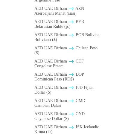
Argentine Peso
AED UAE Dirham
AZN
Azerbaijani Manat (ман)
AED UAE Dirham
BYR
Belarusian Ruble (p.)
AED UAE Dirham
BOB Bolivian
Boliviano ($)
AED UAE Dirham
Chilean Peso
($)
AED UAE Dirham
CDF
Congolese Franc
AED UAE Dirham
DOP
Dominican Peso (RD$)
AED UAE Dirham
FJD Fijian
Dollar ($)
AED UAE Dirham
GMD
Gambian Dalasi
AED UAE Dirham
GYD
Guyanese Dollar ($)
AED UAE Dirham
ISK Icelandic
Króna (kr)