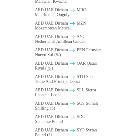
Malawian Kwacha
AED UAE Dirham
MRO
Mauritanian Ouguiya
AED UAE Dirham
MZN
Mozambican Metical
AED UAE Dirham
ANG
Netherlands Antillean Gulden
AED UAE Dirham
PEN Peruvian
Nuevo Sol (S/).
AED UAE Dirham
QAR Qatari
Riyal (﷼)
AED UAE Dirham
STD Sao
Tome And Principe Dobra
AED UAE Dirham
SLL Sierra
Leonean Leone
AED UAE Dirham
SOS Somali
Shilling (S)
AED UAE Dirham
SDG
Sudanese Pound
AED UAE Dirham
SYP Syrian
Pound (£)