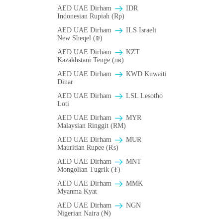
AED UAE Dirham
IDR
Indonesian Rupiah (Rp)
AED UAE Dirham
ILS Israeli
New Sheqel (₪)
AED UAE Dirham
KZT
Kazakhstani Tenge (лв)
AED UAE Dirham
KWD Kuwaiti
Dinar
AED UAE Dirham
LSL Lesotho
Loti
AED UAE Dirham
MYR
Malaysian Ringgit (RM)
AED UAE Dirham
MUR
Mauritian Rupee (₨)
AED UAE Dirham
MNT
Mongolian Tugrik (₮)
AED UAE Dirham
MMK
Myanma Kyat
AED UAE Dirham
NGN
Nigerian Naira (₦)