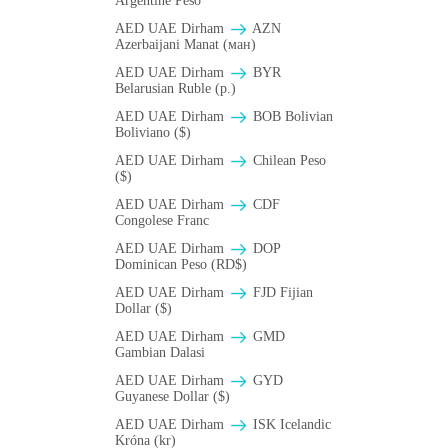
Argentine Peso
AED UAE Dirham
AZN
Azerbaijani Manat (ман)
AED UAE Dirham
BYR
Belarusian Ruble (p.)
AED UAE Dirham
BOB Bolivian
Boliviano ($)
AED UAE Dirham
Chilean Peso
($)
AED UAE Dirham
CDF
Congolese Franc
AED UAE Dirham
DOP
Dominican Peso (RD$)
AED UAE Dirham
FJD Fijian
Dollar ($)
AED UAE Dirham
GMD
Gambian Dalasi
AED UAE Dirham
GYD
Guyanese Dollar ($)
AED UAE Dirham
ISK Icelandic
Króna (kr)