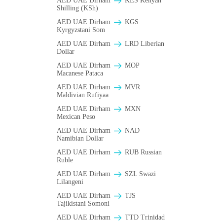
AED UAE Dirham
KES Kenyan
Shilling (KSh)
AED UAE Dirham
KGS
Kyrgyzstani Som
AED UAE Dirham
LRD Liberian
Dollar
AED UAE Dirham
MOP
Macanese Pataca
AED UAE Dirham
MVR
Maldivian Rufiyaa
AED UAE Dirham
MXN
Mexican Peso
AED UAE Dirham
NAD
Namibian Dollar
AED UAE Dirham
RUB Russian
Ruble
AED UAE Dirham
SZL Swazi
Lilangeni
AED UAE Dirham
TJS
Tajikistani Somoni
AED UAE Dirham
TTD Trinidad