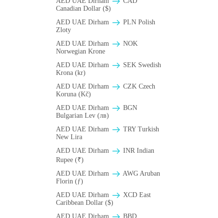
AED UAE Dirham
CAD
Canadian Dollar ($)
AED UAE Dirham
PLN Polish
Zloty
AED UAE Dirham
NOK
Norwegian Krone
AED UAE Dirham
SEK Swedish
Krona (kr)
AED UAE Dirham
CZK Czech
Koruna (Kč)
AED UAE Dirham
BGN
Bulgarian Lev (лв)
AED UAE Dirham
TRY Turkish
New Lira
AED UAE Dirham
INR Indian
Rupee (₹)
AED UAE Dirham
AWG Aruban
Florin (ƒ)
AED UAE Dirham
XCD East
Caribbean Dollar ($)
AED UAE Dirham
BBD