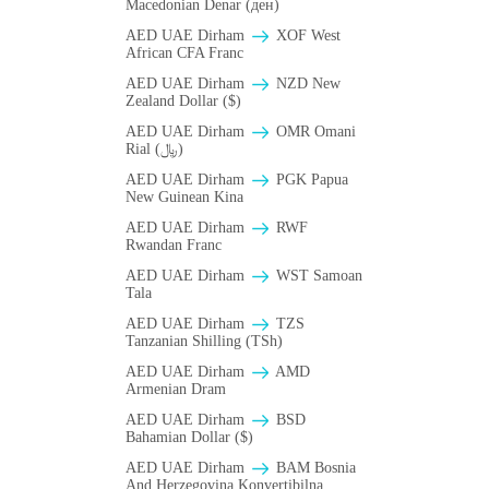
Macedonian Denar (ден)
AED UAE Dirham
XOF West
African CFA Franc
AED UAE Dirham
NZD New
Zealand Dollar ($)
AED UAE Dirham
OMR Omani
Rial (﷼)
AED UAE Dirham
PGK Papua
New Guinean Kina
AED UAE Dirham
RWF
Rwandan Franc
AED UAE Dirham
WST Samoan
Tala
AED UAE Dirham
TZS
Tanzanian Shilling (TSh)
AED UAE Dirham
AMD
Armenian Dram
AED UAE Dirham
BSD
Bahamian Dollar ($)
AED UAE Dirham
BAM Bosnia
And Herzegovina Konvertibilna