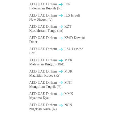
AED UAE Dirham
IDR
Indonesian Rupiah (Rp)
AED UAE Dirham
ILS Israeli
New Sheqel (₪)
AED UAE Dirham
KZT
Kazakhstani Tenge (лв)
AED UAE Dirham
KWD Kuwaiti
Dinar
AED UAE Dirham
LSL Lesotho
Loti
AED UAE Dirham
MYR
Malaysian Ringgit (RM)
AED UAE Dirham
MUR
Mauritian Rupee (₨)
AED UAE Dirham
MNT
Mongolian Tugrik (₮)
AED UAE Dirham
MMK
Myanma Kyat
AED UAE Dirham
NGN
Nigerian Naira (₦)