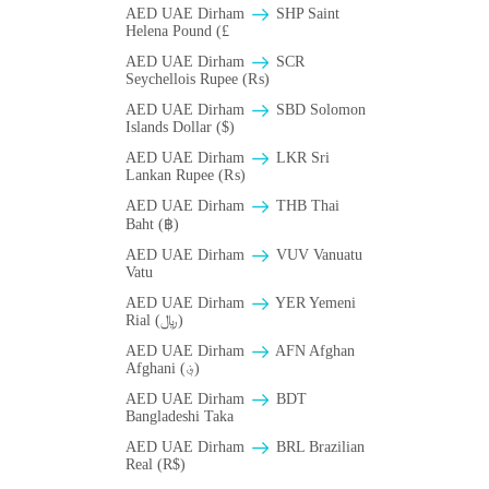
AED UAE Dirham
SHP Saint
Helena Pound (£
AED UAE Dirham
SCR
Seychellois Rupee (₨)
AED UAE Dirham
SBD Solomon
Islands Dollar ($)
AED UAE Dirham
LKR Sri
Lankan Rupee (₨)
AED UAE Dirham
THB Thai
Baht (฿)
AED UAE Dirham
VUV Vanuatu
Vatu
AED UAE Dirham
YER Yemeni
Rial (﷼)
AED UAE Dirham
AFN Afghan
Afghani (؋)
AED UAE Dirham
BDT
Bangladeshi Taka
AED UAE Dirham
BRL Brazilian
Real (R$)