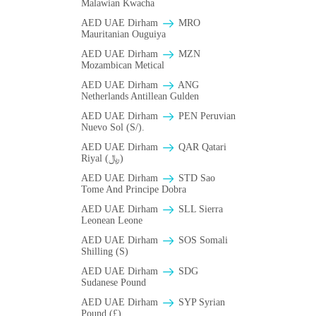
Malawian Kwacha
AED UAE Dirham
MRO
Mauritanian Ouguiya
AED UAE Dirham
MZN
Mozambican Metical
AED UAE Dirham
ANG
Netherlands Antillean Gulden
AED UAE Dirham
PEN Peruvian
Nuevo Sol (S/).
AED UAE Dirham
QAR Qatari
Riyal (﷼)
AED UAE Dirham
STD Sao
Tome And Principe Dobra
AED UAE Dirham
SLL Sierra
Leonean Leone
AED UAE Dirham
SOS Somali
Shilling (S)
AED UAE Dirham
SDG
Sudanese Pound
AED UAE Dirham
SYP Syrian
Pound (£)