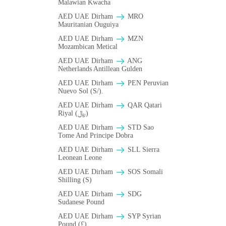
Malawian Kwacha
AED UAE Dirham
MRO
Mauritanian Ouguiya
AED UAE Dirham
MZN
Mozambican Metical
AED UAE Dirham
ANG
Netherlands Antillean Gulden
AED UAE Dirham
PEN Peruvian
Nuevo Sol (S/).
AED UAE Dirham
QAR Qatari
Riyal (﷼)
AED UAE Dirham
STD Sao
Tome And Principe Dobra
AED UAE Dirham
SLL Sierra
Leonean Leone
AED UAE Dirham
SOS Somali
Shilling (S)
AED UAE Dirham
SDG
Sudanese Pound
AED UAE Dirham
SYP Syrian
Pound (£)