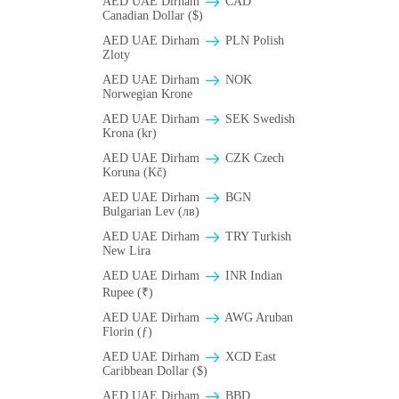
AED UAE Dirham
CAD
Canadian Dollar ($)
AED UAE Dirham
PLN Polish
Zloty
AED UAE Dirham
NOK
Norwegian Krone
AED UAE Dirham
SEK Swedish
Krona (kr)
AED UAE Dirham
CZK Czech
Koruna (Kč)
AED UAE Dirham
BGN
Bulgarian Lev (лв)
AED UAE Dirham
TRY Turkish
New Lira
AED UAE Dirham
INR Indian
Rupee (₹)
AED UAE Dirham
AWG Aruban
Florin (ƒ)
AED UAE Dirham
XCD East
Caribbean Dollar ($)
AED UAE Dirham
BBD