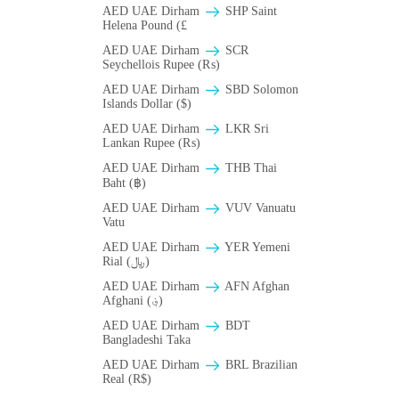
AED UAE Dirham
SHP Saint
Helena Pound (£
AED UAE Dirham
SCR
Seychellois Rupee (₨)
AED UAE Dirham
SBD Solomon
Islands Dollar ($)
AED UAE Dirham
LKR Sri
Lankan Rupee (₨)
AED UAE Dirham
THB Thai
Baht (฿)
AED UAE Dirham
VUV Vanuatu
Vatu
AED UAE Dirham
YER Yemeni
Rial (﷼)
AED UAE Dirham
AFN Afghan
Afghani (؋)
AED UAE Dirham
BDT
Bangladeshi Taka
AED UAE Dirham
BRL Brazilian
Real (R$)