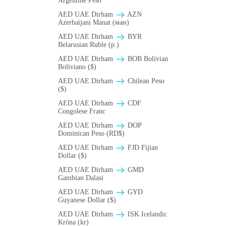
Argentine Peso
AED UAE Dirham
AZN
Azerbaijani Manat (ман)
AED UAE Dirham
BYR
Belarusian Ruble (p.)
AED UAE Dirham
BOB Bolivian
Boliviano ($)
AED UAE Dirham
Chilean Peso
($)
AED UAE Dirham
CDF
Congolese Franc
AED UAE Dirham
DOP
Dominican Peso (RD$)
AED UAE Dirham
FJD Fijian
Dollar ($)
AED UAE Dirham
GMD
Gambian Dalasi
AED UAE Dirham
GYD
Guyanese Dollar ($)
AED UAE Dirham
ISK Icelandic
Króna (kr)