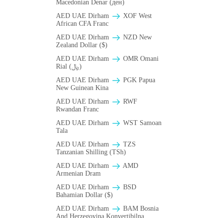
Macedonian Denar (ден)
AED UAE Dirham
XOF West
African CFA Franc
AED UAE Dirham
NZD New
Zealand Dollar ($)
AED UAE Dirham
OMR Omani
Rial (﷼)
AED UAE Dirham
PGK Papua
New Guinean Kina
AED UAE Dirham
RWF
Rwandan Franc
AED UAE Dirham
WST Samoan
Tala
AED UAE Dirham
TZS
Tanzanian Shilling (TSh)
AED UAE Dirham
AMD
Armenian Dram
AED UAE Dirham
BSD
Bahamian Dollar ($)
AED UAE Dirham
BAM Bosnia
And Herzegovina Konvertibilna