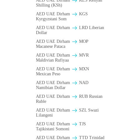
AED UAE Dirham
KES Kenyan
Shilling (KSh)
AED UAE Dirham
KGS
Kyrgyzstani Som
AED UAE Dirham
LRD Liberian
Dollar
AED UAE Dirham
MOP
Macanese Pataca
AED UAE Dirham
MVR
Maldivian Rufiyaa
AED UAE Dirham
MXN
Mexican Peso
AED UAE Dirham
NAD
Namibian Dollar
AED UAE Dirham
RUB Russian
Ruble
AED UAE Dirham
SZL Swazi
Lilangeni
AED UAE Dirham
TJS
Tajikistani Somoni
AED UAE Dirham
TTD Trinidad