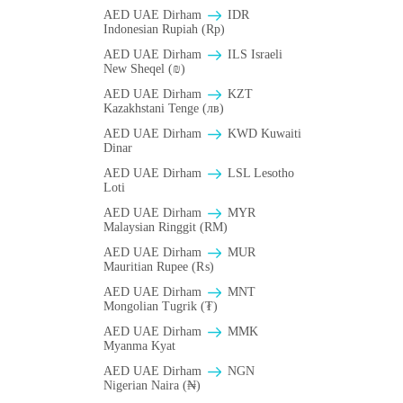
AED UAE Dirham
IDR
Indonesian Rupiah (Rp)
AED UAE Dirham
ILS Israeli
New Sheqel (₪)
AED UAE Dirham
KZT
Kazakhstani Tenge (лв)
AED UAE Dirham
KWD Kuwaiti
Dinar
AED UAE Dirham
LSL Lesotho
Loti
AED UAE Dirham
MYR
Malaysian Ringgit (RM)
AED UAE Dirham
MUR
Mauritian Rupee (₨)
AED UAE Dirham
MNT
Mongolian Tugrik (₮)
AED UAE Dirham
MMK
Myanma Kyat
AED UAE Dirham
NGN
Nigerian Naira (₦)