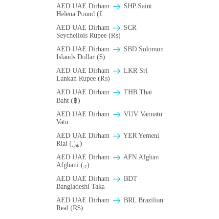
AED UAE Dirham
SHP Saint
Helena Pound (£
AED UAE Dirham
SCR
Seychellois Rupee (₨)
AED UAE Dirham
SBD Solomon
Islands Dollar ($)
AED UAE Dirham
LKR Sri
Lankan Rupee (₨)
AED UAE Dirham
THB Thai
Baht (฿)
AED UAE Dirham
VUV Vanuatu
Vatu
AED UAE Dirham
YER Yemeni
Rial (﷼)
AED UAE Dirham
AFN Afghan
Afghani (؋)
AED UAE Dirham
BDT
Bangladeshi Taka
AED UAE Dirham
BRL Brazilian
Real (R$)