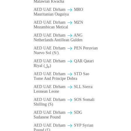
Malawian Kwacha
AED UAE Dirham
MRO
Mauritanian Ouguiya
AED UAE Dirham
MZN
Mozambican Metical
AED UAE Dirham
ANG
Netherlands Antillean Gulden
AED UAE Dirham
PEN Peruvian
Nuevo Sol (S/).
AED UAE Dirham
QAR Qatari
Riyal (﷼)
AED UAE Dirham
STD Sao
Tome And Principe Dobra
AED UAE Dirham
SLL Sierra
Leonean Leone
AED UAE Dirham
SOS Somali
Shilling (S)
AED UAE Dirham
SDG
Sudanese Pound
AED UAE Dirham
SYP Syrian
Pound (£)