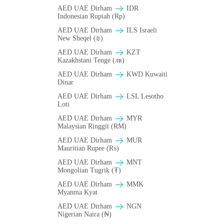
AED UAE Dirham
IDR
Indonesian Rupiah (Rp)
AED UAE Dirham
ILS Israeli
New Sheqel (₪)
AED UAE Dirham
KZT
Kazakhstani Tenge (лв)
AED UAE Dirham
KWD Kuwaiti
Dinar
AED UAE Dirham
LSL Lesotho
Loti
AED UAE Dirham
MYR
Malaysian Ringgit (RM)
AED UAE Dirham
MUR
Mauritian Rupee (₨)
AED UAE Dirham
MNT
Mongolian Tugrik (₮)
AED UAE Dirham
MMK
Myanma Kyat
AED UAE Dirham
NGN
Nigerian Naira (₦)