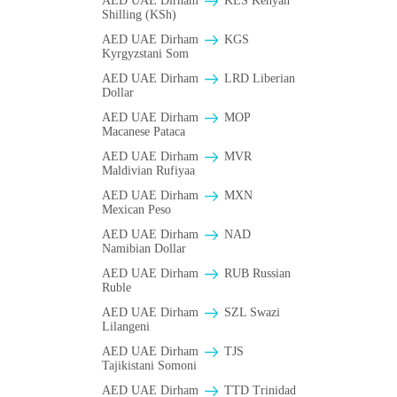
AED UAE Dirham
KES Kenyan
Shilling (KSh)
AED UAE Dirham
KGS
Kyrgyzstani Som
AED UAE Dirham
LRD Liberian
Dollar
AED UAE Dirham
MOP
Macanese Pataca
AED UAE Dirham
MVR
Maldivian Rufiyaa
AED UAE Dirham
MXN
Mexican Peso
AED UAE Dirham
NAD
Namibian Dollar
AED UAE Dirham
RUB Russian
Ruble
AED UAE Dirham
SZL Swazi
Lilangeni
AED UAE Dirham
TJS
Tajikistani Somoni
AED UAE Dirham
TTD Trinidad