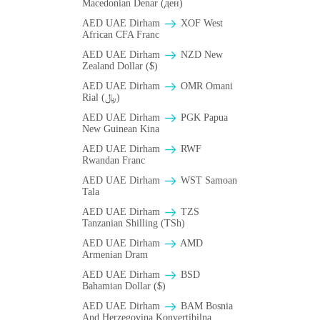
Macedonian Denar (ден)
AED UAE Dirham
XOF West
African CFA Franc
AED UAE Dirham
NZD New
Zealand Dollar ($)
AED UAE Dirham
OMR Omani
Rial (﷼)
AED UAE Dirham
PGK Papua
New Guinean Kina
AED UAE Dirham
RWF
Rwandan Franc
AED UAE Dirham
WST Samoan
Tala
AED UAE Dirham
TZS
Tanzanian Shilling (TSh)
AED UAE Dirham
AMD
Armenian Dram
AED UAE Dirham
BSD
Bahamian Dollar ($)
AED UAE Dirham
BAM Bosnia
And Herzegovina Konvertibilna