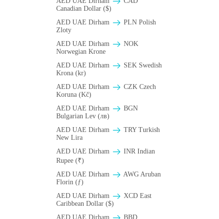
AED UAE Dirham
CAD
Canadian Dollar ($)
AED UAE Dirham
PLN Polish
Zloty
AED UAE Dirham
NOK
Norwegian Krone
AED UAE Dirham
SEK Swedish
Krona (kr)
AED UAE Dirham
CZK Czech
Koruna (Kč)
AED UAE Dirham
BGN
Bulgarian Lev (лв)
AED UAE Dirham
TRY Turkish
New Lira
AED UAE Dirham
INR Indian
Rupee (₹)
AED UAE Dirham
AWG Aruban
Florin (ƒ)
AED UAE Dirham
XCD East
Caribbean Dollar ($)
AED UAE Dirham
BBD