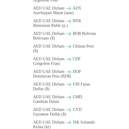
Argentine Peso
AED UAE Dirham
AZN
Azerbaijani Manat (ман)
AED UAE Dirham
BYR
Belarusian Ruble (p.)
AED UAE Dirham
BOB Bolivian
Boliviano ($)
AED UAE Dirham
Chilean Peso
($)
AED UAE Dirham
CDF
Congolese Franc
AED UAE Dirham
DOP
Dominican Peso (RD$)
AED UAE Dirham
FJD Fijian
Dollar ($)
AED UAE Dirham
GMD
Gambian Dalasi
AED UAE Dirham
GYD
Guyanese Dollar ($)
AED UAE Dirham
ISK Icelandic
Króna (kr)