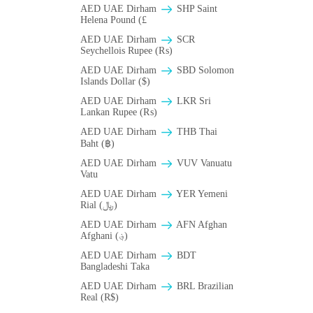
AED UAE Dirham
SHP Saint
Helena Pound (£
AED UAE Dirham
SCR
Seychellois Rupee (₨)
AED UAE Dirham
SBD Solomon
Islands Dollar ($)
AED UAE Dirham
LKR Sri
Lankan Rupee (₨)
AED UAE Dirham
THB Thai
Baht (฿)
AED UAE Dirham
VUV Vanuatu
Vatu
AED UAE Dirham
YER Yemeni
Rial (﷼)
AED UAE Dirham
AFN Afghan
Afghani (؋)
AED UAE Dirham
BDT
Bangladeshi Taka
AED UAE Dirham
BRL Brazilian
Real (R$)