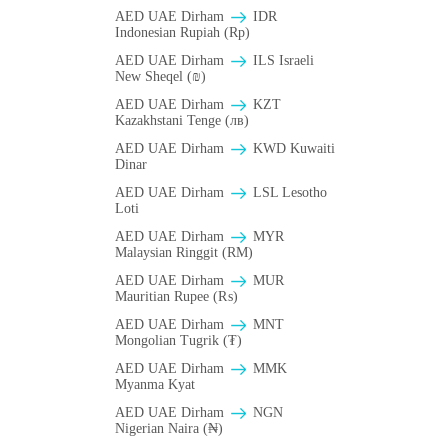
AED UAE Dirham
IDR
Indonesian Rupiah (Rp)
AED UAE Dirham
ILS Israeli
New Sheqel (₪)
AED UAE Dirham
KZT
Kazakhstani Tenge (лв)
AED UAE Dirham
KWD Kuwaiti
Dinar
AED UAE Dirham
LSL Lesotho
Loti
AED UAE Dirham
MYR
Malaysian Ringgit (RM)
AED UAE Dirham
MUR
Mauritian Rupee (₨)
AED UAE Dirham
MNT
Mongolian Tugrik (₮)
AED UAE Dirham
MMK
Myanma Kyat
AED UAE Dirham
NGN
Nigerian Naira (₦)