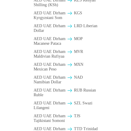
AED UAE Dirham
KES Kenyan
Shilling (KSh)
AED UAE Dirham
KGS
Kyrgyzstani Som
AED UAE Dirham
LRD Liberian
Dollar
AED UAE Dirham
MOP
Macanese Pataca
AED UAE Dirham
MVR
Maldivian Rufiyaa
AED UAE Dirham
MXN
Mexican Peso
AED UAE Dirham
NAD
Namibian Dollar
AED UAE Dirham
RUB Russian
Ruble
AED UAE Dirham
SZL Swazi
Lilangeni
AED UAE Dirham
TJS
Tajikistani Somoni
AED UAE Dirham
TTD Trinidad