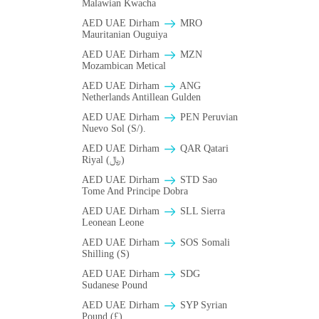
Malawian Kwacha
AED UAE Dirham
MRO
Mauritanian Ouguiya
AED UAE Dirham
MZN
Mozambican Metical
AED UAE Dirham
ANG
Netherlands Antillean Gulden
AED UAE Dirham
PEN Peruvian
Nuevo Sol (S/).
AED UAE Dirham
QAR Qatari
Riyal (﷼)
AED UAE Dirham
STD Sao
Tome And Principe Dobra
AED UAE Dirham
SLL Sierra
Leonean Leone
AED UAE Dirham
SOS Somali
Shilling (S)
AED UAE Dirham
SDG
Sudanese Pound
AED UAE Dirham
SYP Syrian
Pound (£)