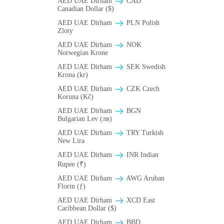
AED UAE Dirham
CAD
Canadian Dollar ($)
AED UAE Dirham
PLN Polish
Zloty
AED UAE Dirham
NOK
Norwegian Krone
AED UAE Dirham
SEK Swedish
Krona (kr)
AED UAE Dirham
CZK Czech
Koruna (Kč)
AED UAE Dirham
BGN
Bulgarian Lev (лв)
AED UAE Dirham
TRY Turkish
New Lira
AED UAE Dirham
INR Indian
Rupee (₹)
AED UAE Dirham
AWG Aruban
Florin (ƒ)
AED UAE Dirham
XCD East
Caribbean Dollar ($)
AED UAE Dirham
BBD