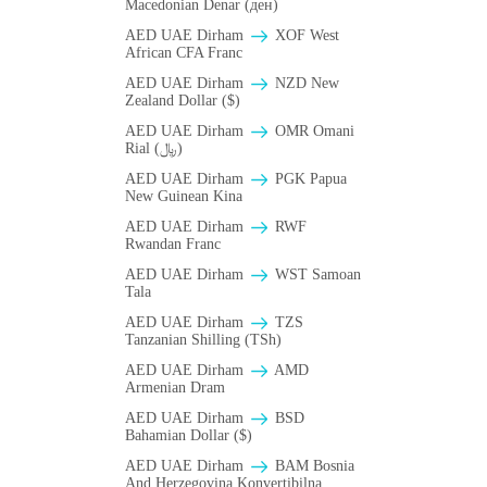
Macedonian Denar (ден)
AED UAE Dirham
XOF West
African CFA Franc
AED UAE Dirham
NZD New
Zealand Dollar ($)
AED UAE Dirham
OMR Omani
Rial (﷼)
AED UAE Dirham
PGK Papua
New Guinean Kina
AED UAE Dirham
RWF
Rwandan Franc
AED UAE Dirham
WST Samoan
Tala
AED UAE Dirham
TZS
Tanzanian Shilling (TSh)
AED UAE Dirham
AMD
Armenian Dram
AED UAE Dirham
BSD
Bahamian Dollar ($)
AED UAE Dirham
BAM Bosnia
And Herzegovina Konvertibilna