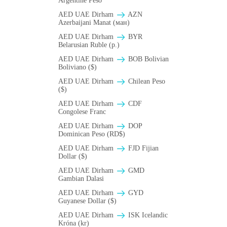
Argentine Peso
AED UAE Dirham
AZN
Azerbaijani Manat (ман)
AED UAE Dirham
BYR
Belarusian Ruble (p.)
AED UAE Dirham
BOB Bolivian
Boliviano ($)
AED UAE Dirham
Chilean Peso
($)
AED UAE Dirham
CDF
Congolese Franc
AED UAE Dirham
DOP
Dominican Peso (RD$)
AED UAE Dirham
FJD Fijian
Dollar ($)
AED UAE Dirham
GMD
Gambian Dalasi
AED UAE Dirham
GYD
Guyanese Dollar ($)
AED UAE Dirham
ISK Icelandic
Króna (kr)